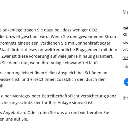
Me
Ral
oltaikanlage tragen Sie dazu bei, dass weniger CO2
RS
die Umwelt geschont wird. Wenn Sie den gewonnenen Strom
Stromnetz einspeisen, verdienen Sie mit Sonnenkraft sogar
Alt
57
 Staat fördert dieses umweltfreundliche Engagement mit dem
Zwar ist diese Förderung auf viele Jahre hinaus garantiert,
02
 Sie damit nur, wenn Ihre Anlage einwandfrei läuft.
in
ersicherung leistet finanziellen Ausgleich bei Schäden an
passiert ist, und ersetzt Ihnen zusätzlich den durch den
ll.
t einer Montage- oder Betreiberhaftpflicht Versicherung ganz
Ih
cherungsschutz, der für Ihre Anlage sinnvoll ist.
es Angebot an. Oder rufen Sie uns an und wir beraten Sie
en uns auf Sie.