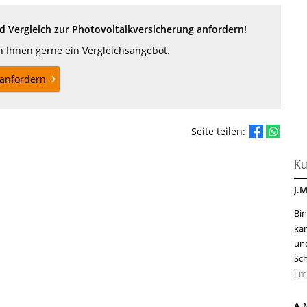
 Vergleich zur Photovoltaikversicherung anfordern!
en Ihnen gerne ein Vergleichsangebot.
anfordern
Seite teilen:
Ku
J.M
Bin
ka
und
Sch
[
m
A.