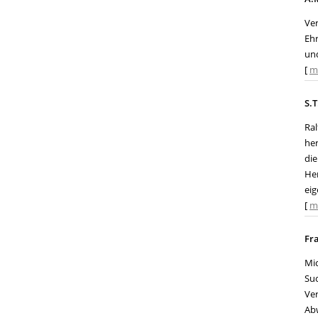
Ve
Ehr
und
[
m
S.T
Ral
he
die
He
eig
[
m
Fr
Mic
Suc
Ve
Abw