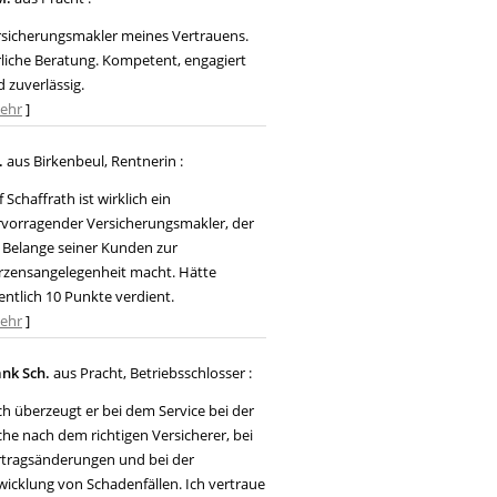
rsicherungsmakler meines Vertrauens.
liche Beratung. Kompetent, engagiert
 zuverlässig.
ehr
]
.
aus Birkenbeul
, Rentnerin
:
f Schaffrath ist wirklich ein
rvorragender Versicherungsmakler, der
 Belange seiner Kunden zur
rzensangelegenheit macht. Hätte
entlich 10 Punkte verdient.
ehr
]
ank Sch.
aus Pracht
, Betriebsschlosser
:
h überzeugt er bei dem Service bei der
he nach dem richtigen Versicherer, bei
rtragsänderungen und bei der
icklung von Schadenfällen. Ich vertraue