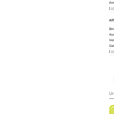
ih
[
m
Alf
Bin
Auc
Ver
Gan
[
m
Ur