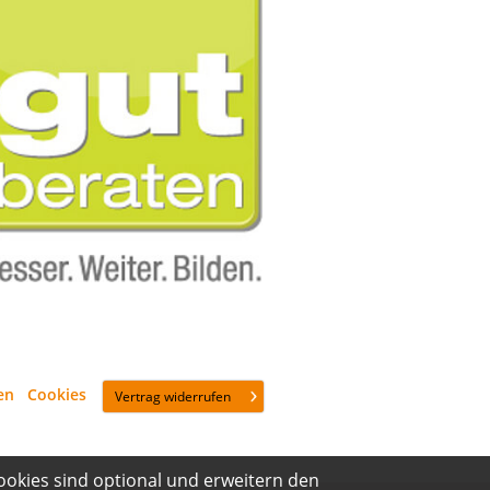
en
·
Cookies
Vertrag widerrufen
ookies sind optional und erweitern den