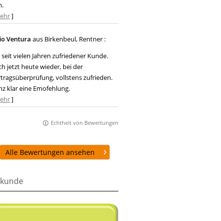
m.
ehr
]
io Ventura
aus Birkenbeul
, Rentner
:
 seit vielen Jahren zufriedener Kunde.
h jetzt heute wieder, bei der
tragsüberprüfung, vollstens zufrieden.
z klar eine Emofehlung.
ehr
]
Echtheit von Bewertungen
Alle Bewertungen ansehen
kunde