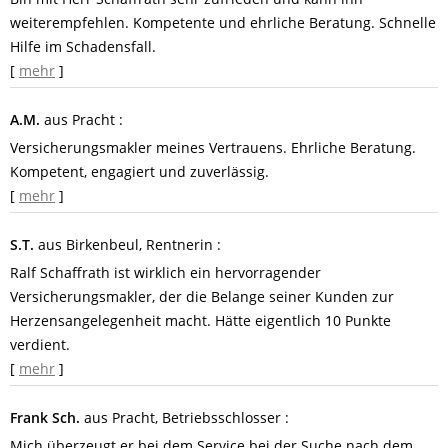
weiterempfehlen. Kompetente und ehrliche Beratung. Schnelle
Hilfe im Schadensfall.
[
mehr
]
A.M.
aus Pracht
:
Versicherungsmakler meines Vertrauens. Ehrliche Beratung.
Kompetent, engagiert und zuverlässig.
[
mehr
]
S.T.
aus Birkenbeul
, Rentnerin
:
Ralf Schaffrath ist wirklich ein hervorragender
Versicherungsmakler, der die Belange seiner Kunden zur
Herzensangelegenheit macht. Hätte eigentlich 10 Punkte
verdient.
[
mehr
]
Frank Sch.
aus Pracht
, Betriebsschlosser
:
Mich überzeugt er bei dem Service bei der Suche nach dem