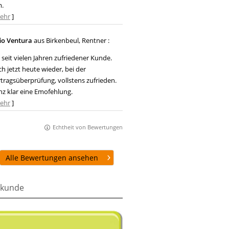
m.
ehr
]
io Ventura
aus Birkenbeul
, Rentner
:
 seit vielen Jahren zufriedener Kunde.
h jetzt heute wieder, bei der
tragsüberprüfung, vollstens zufrieden.
z klar eine Emofehlung.
ehr
]
Echtheit von Bewertungen
Alle Bewertungen ansehen
kunde