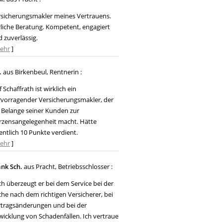
rsicherungsmakler meines Vertrauens.
liche Beratung. Kompetent, engagiert
 zuverlässig.
ehr
]
.
aus Birkenbeul
, Rentnerin
:
f Schaffrath ist wirklich ein
rvorragender Versicherungsmakler, der
 Belange seiner Kunden zur
rzensangelegenheit macht. Hätte
entlich 10 Punkte verdient.
ehr
]
ank Sch.
aus Pracht
, Betriebsschlosser
:
h überzeugt er bei dem Service bei der
he nach dem richtigen Versicherer, bei
rtragsänderungen und bei der
icklung von Schadenfällen. Ich vertraue