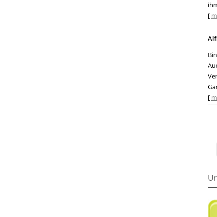
ih
[
m
Alf
Bin
Auc
Ver
Gan
[
m
Ur