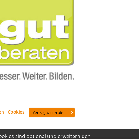
en
·
Cookies
Vertrag widerrufen
ookies sind optional und erweitern den