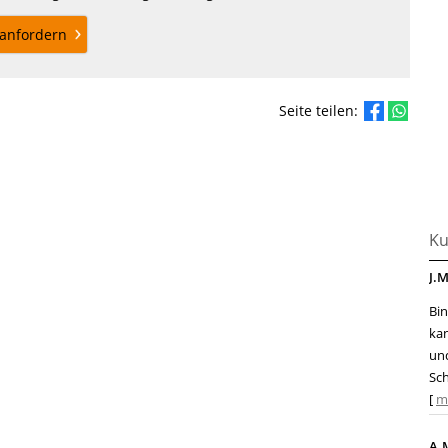
anfordern
Seite teilen:
Ku
J.M
Bin
ka
und
Sch
[
m
A.