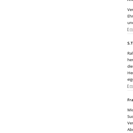
Ve
Ehr
und
[
m
S.T
Ral
he
die
He
eig
[
m
Fr
Mic
Suc
Ve
Abw