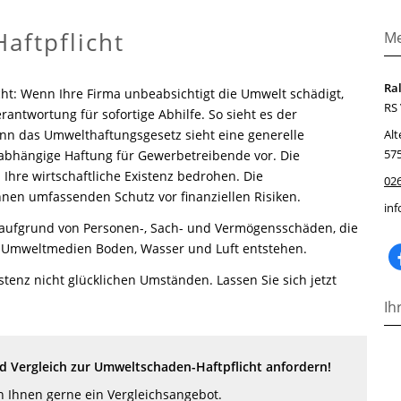
aftpflicht
Me
Ral
icht: Wenn Ihre Firma unbeabsichtigt die Umwelt schädigt,
RS
erantwortung für sofortige Abhilfe. So sieht es der
nn das Umwelthaftungsgesetz sieht eine generelle
Alt
57
bhängige Haftung für Gewerbetreibende vor. Die
hre wirtschaftliche Existenz bedrohen. Die
02
hnen umfassenden Schutz vor finanziellen Risiken.
in
he aufgrund von Personen-, Sach- und Vermögensschäden, die
 Umweltmedien Boden, Wasser und Luft entstehen.
istenz nicht glücklichen Umständen. Lassen Sie sich jetzt
Ih
 Vergleich zur Umweltschaden-Haftpflicht anfordern!
en Ihnen gerne ein Vergleichsangebot.